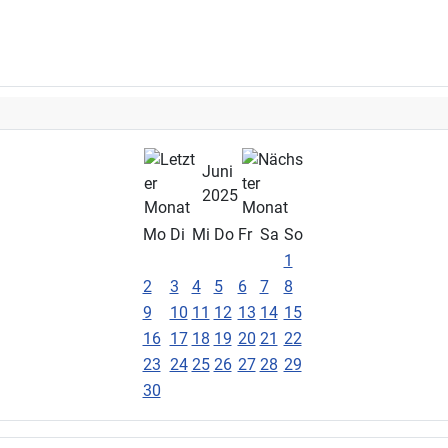
Juni
2025
Mo
Di
Mi
Do
Fr
Sa
So
1
2
3
4
5
6
7
8
9
10
11
12
13
14
15
16
17
18
19
20
21
22
23
24
25
26
27
28
29
30