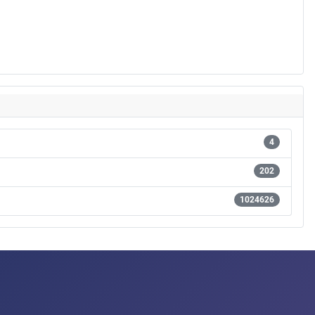
4
202
1024626