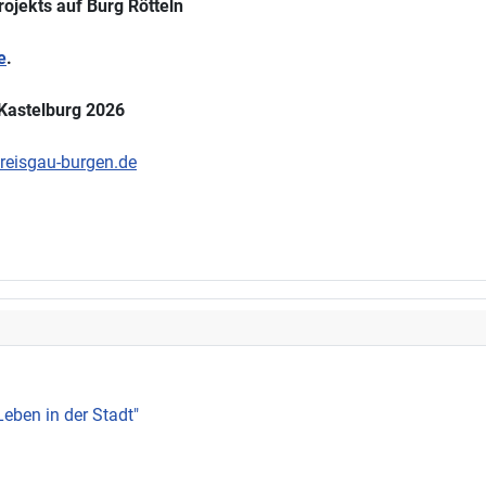
rojekts auf Burg Rötteln
e
.
 Kastelburg 2026
eisgau-burgen.de
Leben in der Stadt"