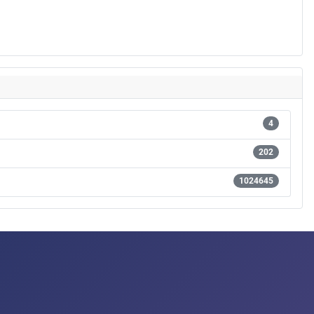
4
202
1024645