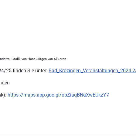
hunderts. Grafik von Hans-Jürgen van Akkeren
/25 finden Sie unter:
Bad_Krozingen_Veranstaltungen_2024-2
ingen
nk):
https://maps.app.goo.gl/obZiaqBNaXwEUkzY7
12. April 2025