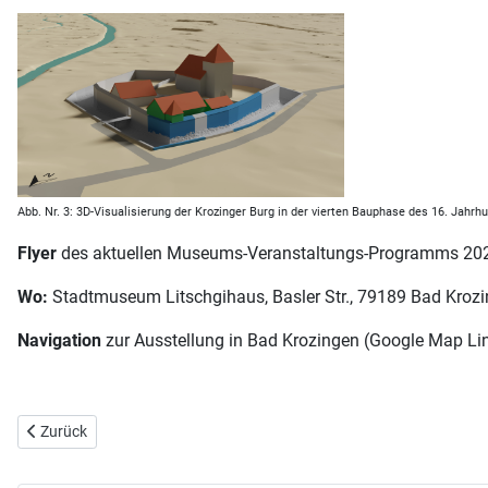
Abb. Nr. 3: 3D-Visualisierung der Krozinger Burg in der vierten Bauphase des 16. Jahr
Flyer
des aktuellen Museums-Veranstaltungs-Programms 2024
Wo:
Stadtmuseum Litschgihaus, Basler Str., 79189 Bad Kroz
Navigation
zur Ausstellung in Bad Krozingen (Google Map Li
Vorheriger Beitrag: Veranstaltung „Spurensuche Tennenbach II - 11./
Zurück