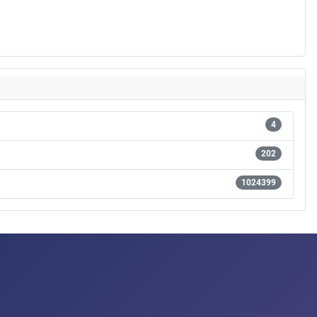
4
202
1024399