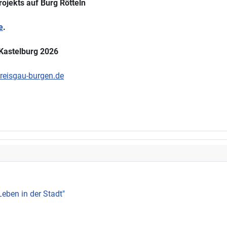
rojekts auf Burg Rötteln
e
.
 Kastelburg 2026
eisgau-burgen.de
Leben in der Stadt"