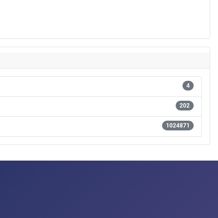
4
202
1024871