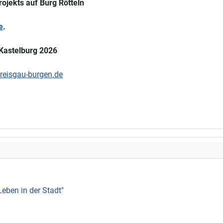
rojekts auf Burg Rötteln
e
.
 Kastelburg 2026
eisgau-burgen.de
Leben in der Stadt"