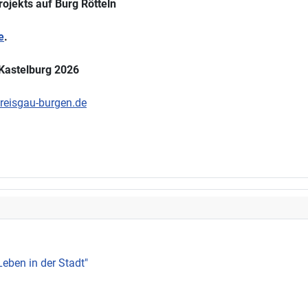
rojekts auf Burg Rötteln
e
.
 Kastelburg 2026
eisgau-burgen.de
Leben in der Stadt"