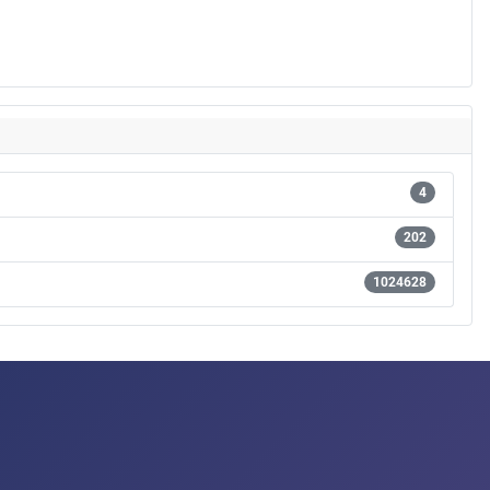
4
202
1024628