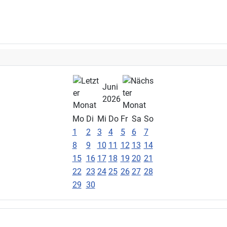
Juni
2026
Mo
Di
Mi
Do
Fr
Sa
So
1
2
3
4
5
6
7
8
9
10
11
12
13
14
15
16
17
18
19
20
21
22
23
24
25
26
27
28
29
30