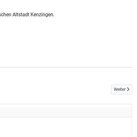
schen Altstadt Kenzingen.
Nächster Be
Weiter