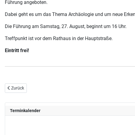
Führung angeboten.
Dabei geht es um das Thema Archäologie und um neue Erkenntn
Die Führung am Samstag, 27. August, beginnt um 16 Uhr.
Treffpunkt ist vor dem Rathaus in der Hauptstraße.
Eintritt frei!
Vorheriger Beitrag: 03.09.2022 Fahrt nach Neuenburg am Rhein
Zurück
Terminkalender