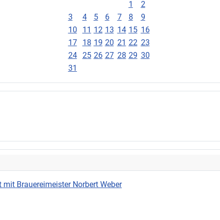
1
2
3
4
5
6
7
8
9
10
11
12
13
14
15
16
17
18
19
20
21
22
23
24
25
26
27
28
29
30
31
 mit Brauereimeister Norbert Weber